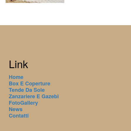
Link
Home
Box E Coperture
Tende Da Sole
Zanzariere E Gazebi
FotoGallery
News
Contatti